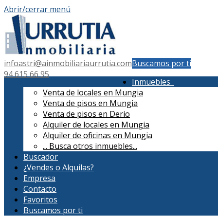
Abrir/cerrar menú
infoastri@ainmobiliariaurrutia.com
Buscamos por ti
94 615 66 95
Inmuebles
Venta de locales en Mungia
Venta de pisos en Mungia
Venta de pisos en Derio
Alquiler de locales en Mungia
Alquiler de oficinas en Mungia
...
Busca otros inmuebles...
Buscador
¿Vendes o Alquilas?
Empresa
Contacto
Favoritos
Buscamos por ti