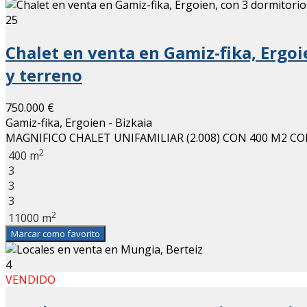
25
Chalet en venta en Gamiz-fika, Ergoie
y terreno
750.000 €
Gamiz-fika, Ergoien - Bizkaia
MAGNIFICO CHALET UNIFAMILIAR (2.008) CON 400 M2 C
2
400 m
3
3
3
2
11000 m
Marcar como favorito
4
VENDIDO