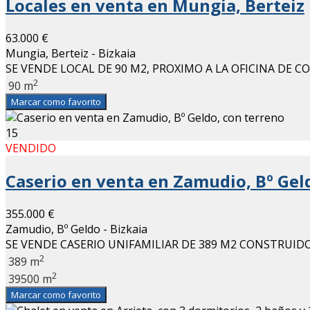
Locales en venta en Mungia, Berteiz
63.000 €
Mungia, Berteiz - Bizkaia
SE VENDE LOCAL DE 90 M2, PROXIMO A LA OFICINA DE C
2
90 m
Marcar como favorito
15
VENDIDO
Caserio en venta en Zamudio, Bº Gel
355.000 €
Zamudio, Bº Geldo - Bizkaia
SE VENDE CASERIO UNIFAMILIAR DE 389 M2 CONSTRUID
2
389 m
2
39500 m
Marcar como favorito